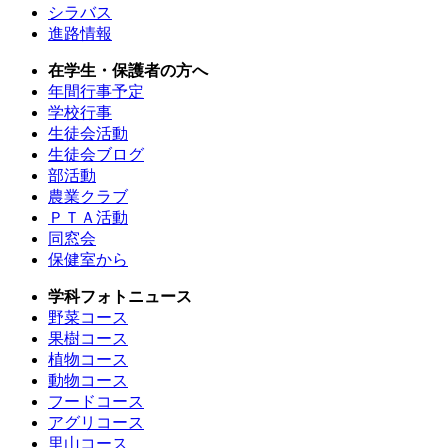
シラバス
進路情報
在学生・保護者の方へ
年間行事予定
学校行事
生徒会活動
生徒会ブログ
部活動
農業クラブ
ＰＴＡ活動
同窓会
保健室から
学科フォトニュース
野菜コース
果樹コース
植物コース
動物コース
フードコース
アグリコース
里山コース