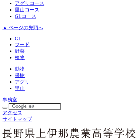
アグリコース
里山コース
GLコース
▲ ページの先頭へ
GL
フード
野菜
植物
動物
果樹
アグリ
里山
事務室
アクセス
サイトマップ