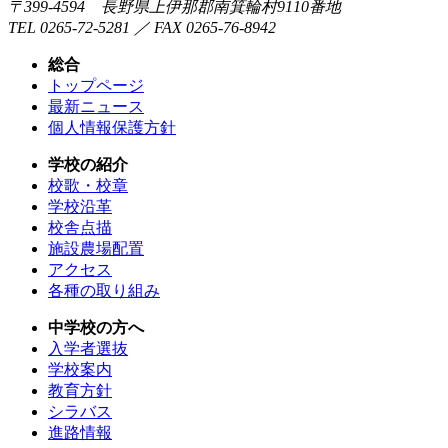
〒399-4594 長野県上伊那郡南箕輪村9110番地
TEL 0265-72-5281 ／ FAX 0265-76-8942
総合
トップページ
最新ニュース
個人情報保護方針
学校の紹介
校歌・校章
学校沿革
校舎点描
施設農場配置
アクセス
各種の取り組み
中学校の方へ
入学者選抜
学校案内
教育方針
シラバス
進路情報