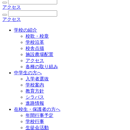
アクセス
アクセス
学校の紹介
校歌・校章
学校沿革
校舎点描
施設農場配置
アクセス
各種の取り組み
中学生の方へ
入学者選抜
学校案内
教育方針
シラバス
進路情報
在校生・保護者の方へ
年間行事予定
学校行事
生徒会活動