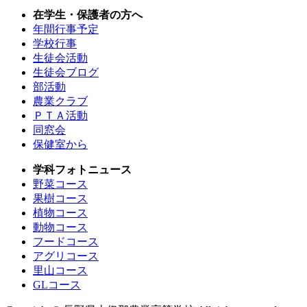
在学生・保護者の方へ
年間行事予定
学校行事
生徒会活動
生徒会ブログ
部活動
農業クラブ
ＰＴＡ活動
同窓会
保健室から
学科フォトニュース
野菜コース
果樹コース
植物コース
動物コース
フードコース
アグリコース
里山コース
GLコース