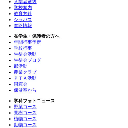
入学者選抜
学校案内
教育方針
シラバス
進路情報
在学生・保護者の方へ
年間行事予定
学校行事
生徒会活動
生徒会ブログ
部活動
農業クラブ
ＰＴＡ活動
同窓会
保健室から
学科フォトニュース
野菜コース
果樹コース
植物コース
動物コース