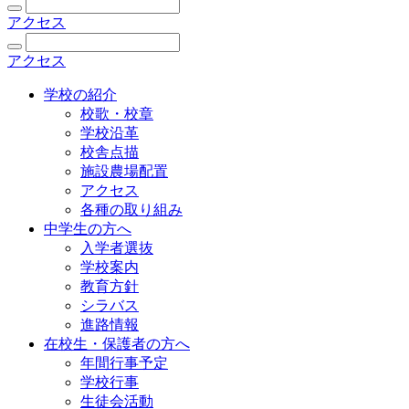
アクセス
アクセス
学校の紹介
校歌・校章
学校沿革
校舎点描
施設農場配置
アクセス
各種の取り組み
中学生の方へ
入学者選抜
学校案内
教育方針
シラバス
進路情報
在校生・保護者の方へ
年間行事予定
学校行事
生徒会活動