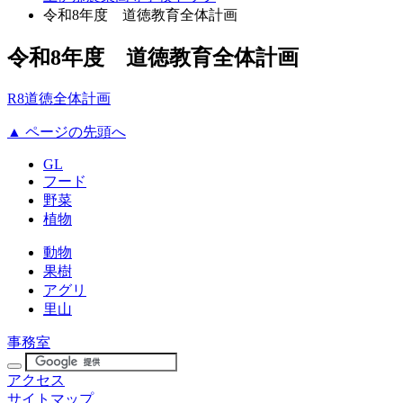
令和8年度 道徳教育全体計画
令和8年度 道徳教育全体計画
R8道徳全体計画
▲ ページの先頭へ
GL
フード
野菜
植物
動物
果樹
アグリ
里山
事務室
アクセス
サイトマップ