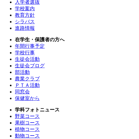
入学者選抜
学校案内
教育方針
シラバス
進路情報
在学生・保護者の方へ
年間行事予定
学校行事
生徒会活動
生徒会ブログ
部活動
農業クラブ
ＰＴＡ活動
同窓会
保健室から
学科フォトニュース
野菜コース
果樹コース
植物コース
動物コース