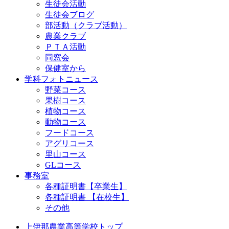
生徒会活動
生徒会ブログ
部活動（クラブ活動）
農業クラブ
ＰＴＡ活動
同窓会
保健室から
学科フォトニュース
野菜コース
果樹コース
植物コース
動物コース
フードコース
アグリコース
里山コース
GLコース
事務室
各種証明書【卒業生】
各種証明書 【在校生】
その他
上伊那農業高等学校トップ