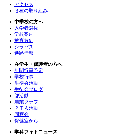
アクセス
各種の取り組み
中学校の方へ
入学者選抜
学校案内
教育方針
シラバス
進路情報
在学生・保護者の方へ
年間行事予定
学校行事
生徒会活動
生徒会ブログ
部活動
農業クラブ
ＰＴＡ活動
同窓会
保健室から
学科フォトニュース