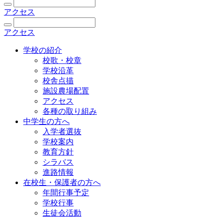
アクセス
アクセス
学校の紹介
校歌・校章
学校沿革
校舎点描
施設農場配置
アクセス
各種の取り組み
中学生の方へ
入学者選抜
学校案内
教育方針
シラバス
進路情報
在校生・保護者の方へ
年間行事予定
学校行事
生徒会活動