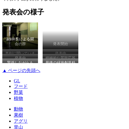
発表会の様子
副HR長による開
会の辞
発表開始
真剣に聞いていま
発表中
発表中
積極的な質疑応答
す
緊張しながらも
最後の緑地創造科
生
▲ ページの先頭へ
GL
フード
野菜
植物
動物
果樹
アグリ
里山