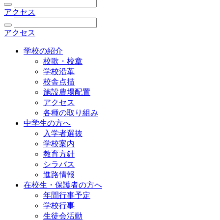
アクセス
アクセス
学校の紹介
校歌・校章
学校沿革
校舎点描
施設農場配置
アクセス
各種の取り組み
中学生の方へ
入学者選抜
学校案内
教育方針
シラバス
進路情報
在校生・保護者の方へ
年間行事予定
学校行事
生徒会活動