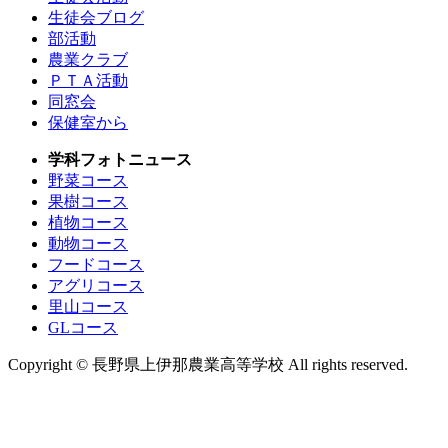
生徒会ブログ
部活動
農業クラブ
ＰＴＡ活動
同窓会
保健室から
学科フォトニュース
野菜コース
果樹コース
植物コース
動物コース
フードコース
アグリコース
里山コース
GLコース
Copyright ©
長野県上伊那農業高等学校 All rights reserved.