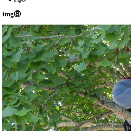
img⑧
img⑧