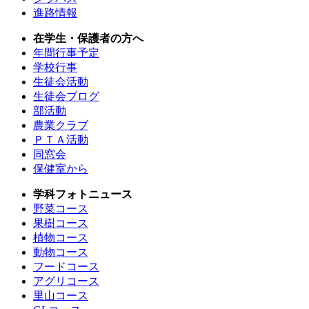
進路情報
在学生・保護者の方へ
年間行事予定
学校行事
生徒会活動
生徒会ブログ
部活動
農業クラブ
ＰＴＡ活動
同窓会
保健室から
学科フォトニュース
野菜コース
果樹コース
植物コース
動物コース
フードコース
アグリコース
里山コース