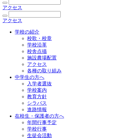
アクセス
アクセス
学校の紹介
校歌・校章
学校沿革
校舎点描
施設農場配置
アクセス
各種の取り組み
中学生の方へ
入学者選抜
学校案内
教育方針
シラバス
進路情報
在校生・保護者の方へ
年間行事予定
学校行事
生徒会活動