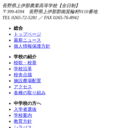
長野県上伊那農業高等学校【全日制】
〒399-4594 長野県上伊那郡南箕輪村9110番地
TEL 0265-72-5281 ／ FAX 0265-76-8942
総合
トップページ
最新ニュース
個人情報保護方針
学校の紹介
校歌・校章
学校沿革
校舎点描
施設農場配置
アクセス
各種の取り組み
中学校の方へ
入学者選抜
学校案内
教育方針
シラバス