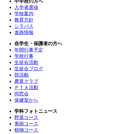
中学校の方へ
入学者選抜
学校案内
教育方針
シラバス
進路情報
在学生・保護者の方へ
年間行事予定
学校行事
生徒会活動
生徒会ブログ
部活動
農業クラブ
ＰＴＡ活動
同窓会
保健室から
学科フォトニュース
野菜コース
果樹コース
植物コース