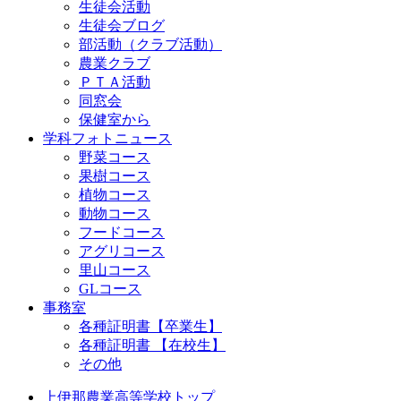
生徒会活動
生徒会ブログ
部活動（クラブ活動）
農業クラブ
ＰＴＡ活動
同窓会
保健室から
学科フォトニュース
野菜コース
果樹コース
植物コース
動物コース
フードコース
アグリコース
里山コース
GLコース
事務室
各種証明書【卒業生】
各種証明書 【在校生】
その他
上伊那農業高等学校トップ