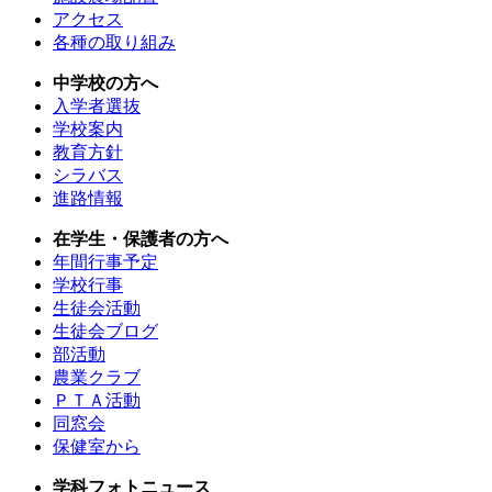
アクセス
各種の取り組み
中学校の方へ
入学者選抜
学校案内
教育方針
シラバス
進路情報
在学生・保護者の方へ
年間行事予定
学校行事
生徒会活動
生徒会ブログ
部活動
農業クラブ
ＰＴＡ活動
同窓会
保健室から
学科フォトニュース