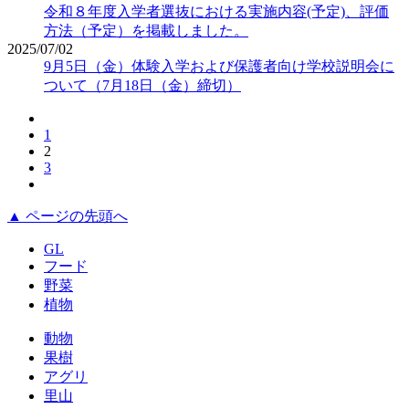
令和８年度入学者選抜における実施内容(予定)、評価
方法（予定）を掲載しました。
2025/07/02
9月5日（金）体験入学および保護者向け学校説明会に
ついて（7月18日（金）締切）
1
2
3
▲ ページの先頭へ
GL
フード
野菜
植物
動物
果樹
アグリ
里山