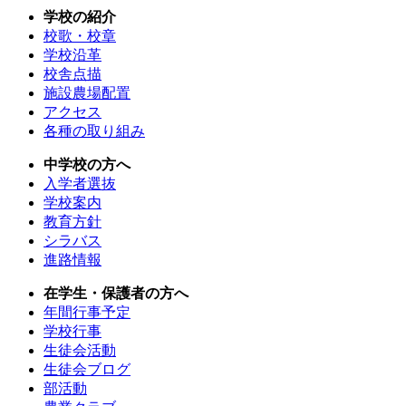
学校の紹介
校歌・校章
学校沿革
校舎点描
施設農場配置
アクセス
各種の取り組み
中学校の方へ
入学者選抜
学校案内
教育方針
シラバス
進路情報
在学生・保護者の方へ
年間行事予定
学校行事
生徒会活動
生徒会ブログ
部活動